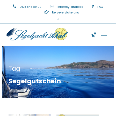
0178 845 89 09
info@sy-ahab.de
FAQ
Reiseversicherung
0
Tag
Segelgutschein