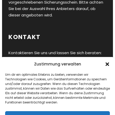
vorgeschriebenen Sicherungsschein. Bitte achten
Sie bei der Auswahl Ihres Anbieters darauf, ob
dieser angeboten wird.
KONTAKT
Kontaktieren Sie uns und lassen Sie sich beraten:
Zustimmung verwalten
Hansestadt Stralsund
E-Mail
info@sy-ahab.de
Um dir ein optimales Erlebnis zu bieten, verwenden wir
Bordtelefon
+49 178 8458909
Technologien wie Cookies, um Geräteinformationen zu speichern
und/oder darauf zuzugreifen. Wenn du diesen Technologien
zustimmst, können wir Daten wie das Surfverhalten oder eindeutige
IDs auf dieser Website verarbeiten. Wenn du deine Zustimmung
nicht erteilst oder zurückziehst, können bestimmte Merkmale und
Funktionen beeinträchtigt werden.