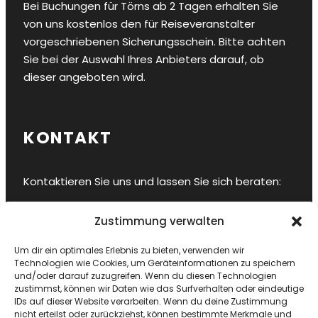
Bei Buchungen für Törns ab 2 Tagen erhalten Sie
von uns kostenlos den für Reiseveranstalter
vorgeschriebenen Sicherungsschein. Bitte achten
Sie bei der Auswahl Ihres Anbieters darauf, ob
dieser angeboten wird.
KONTAKT
Kontaktieren Sie uns und lassen Sie sich beraten:
Hansestadt Stralsund
Zustimmung verwalten
E-Mail
info@sy-ahab.de
Um dir ein optimales Erlebnis zu bieten, verwenden wir
Bordtelefon
+49 178 8458909
Technologien wie Cookies, um Geräteinformationen zu speichern
und/oder darauf zuzugreifen. Wenn du diesen Technologien
zustimmst, können wir Daten wie das Surfverhalten oder eindeutige
IDs auf dieser Website verarbeiten. Wenn du deine Zustimmung
nicht erteilst oder zurückziehst, können bestimmte Merkmale und