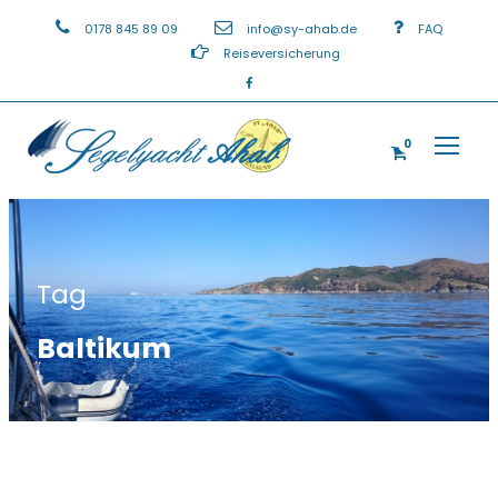
0178 845 89 09
info@sy-ahab.de
FAQ
Reiseversicherung
0
Tag
Baltikum