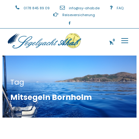
0178 845 89 09
info@sy-ahab.de
FAQ
Reiseversicherung
0
Tag
Mitsegeln Bornholm