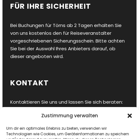
FÜR IHRE SICHERHEIT
Bei Buchungen für Törns ab 2 Tagen erhalten Sie
von uns kostenlos den für Reiseveranstalter
vorgeschriebenen Sicherungsschein. Bitte achten
Sie bei der Auswahl Ihres Anbieters darauf, ob
dieser angeboten wird.
KONTAKT
Kontaktieren Sie uns und lassen Sie sich beraten:
Zustimmung verwalten
Hansestadt Stralsund
E-Mail
info@sy-ahab.de
Um dir ein optimales Erlebnis zu bieten, verwenden wir
Bordtelefon
+49 178 8458909
Technologien wie Cookies, um Geräteinformationen zu speichern