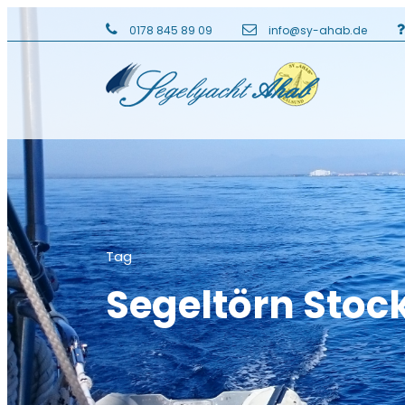
0178 845 89 09
info@sy-ahab.de
Tag
Segeltörn Sto