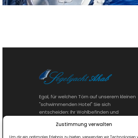
Egal, für welchen Törn auf unserem kleinen
"schwimmenden Hotel" Sie sich
entscheiden: Ihr Wohlbefinden und
Urlaubsspaß stehen für uns als Crew an
Zustimmung verwalten
erster Stelle.
Um dir ein optimales Erlebnis zu bieten, verwenden wir Technologien 