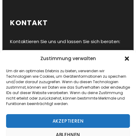
KONTAKT
Kontaktieren Sie uns und lassen Sie sich beraten:
Hansestadt Stralsund
Zustimmung verwalten
E-Mail
info@sy-ahab.de
Um dir ein optimales Erlebnis zu bieten, verwenden wir
Bordtelefon
+49 178 8458909
Technologien wie Cookies, um Geräteinformationen zu speichern
und/oder darauf zuzugreifen. Wenn du diesen Technologien
zustimmst, können wir Daten wie das Surfverhalten oder eindeutige
IDs auf dieser Website verarbeiten. Wenn du deine Zustimmung
nicht erteilst oder zurückziehst, können bestimmte Merkmale und
Funktionen beeinträchtigt werden.
AKZEPTIEREN
ABLEHNEN
COPYRIGHT © SEGELYACHT AHAB | WEBSEITE: