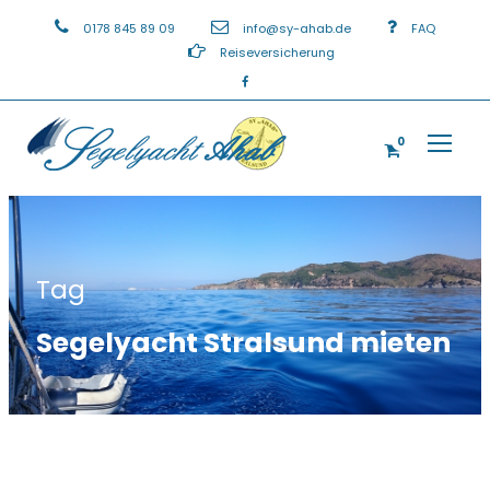
0178 845 89 09
info@sy-ahab.de
FAQ
Reiseversicherung
0
Tag
Segelyacht Stralsund mieten