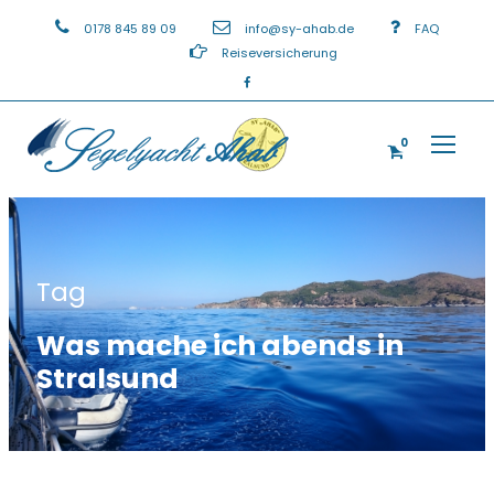
0178 845 89 09
info@sy-ahab.de
FAQ
Reiseversicherung
0
Tag
Was mache ich abends in
Stralsund