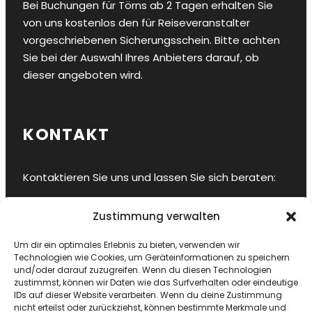
Bei Buchungen für Törns ab 2 Tagen erhalten Sie
von uns kostenlos den für Reiseveranstalter
vorgeschriebenen Sicherungsschein. Bitte achten
Sie bei der Auswahl Ihres Anbieters darauf, ob
dieser angeboten wird.
KONTAKT
Kontaktieren Sie uns und lassen Sie sich beraten:
Hansestadt Stralsund
Zustimmung verwalten
E-Mail
info@sy-ahab.de
Um dir ein optimales Erlebnis zu bieten, verwenden wir
Bordtelefon
+49 178 8458909
Technologien wie Cookies, um Geräteinformationen zu speichern
und/oder darauf zuzugreifen. Wenn du diesen Technologien
zustimmst, können wir Daten wie das Surfverhalten oder eindeutige
IDs auf dieser Website verarbeiten. Wenn du deine Zustimmung
nicht erteilst oder zurückziehst, können bestimmte Merkmale und