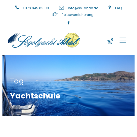
0178 845 89 09
info@sy-ahab.de
FAQ
Reiseversicherung
0
Tag
Yachtschule