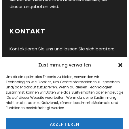
dieser angeboten wird.
KONTAKT
Kontaktieren Sie uns und lassen Sie sich beraten:
Hansestadt Stralsund
Zustimmung verwalten
E-Mail
info@sy-ahab.de
Um dir ein optimales Erlebnis zu bieten, verwenden wir
Bordtelefon
+49 178 8458909
Technologien wie Cookies, um Geräteinformationen zu speichern
und/oder darauf zuzugreifen. Wenn du diesen Technologien
zustimmst, können wir Daten wie das Surfverhalten oder eindeutige
IDs auf dieser Website verarbeiten. Wenn du deine Zustimmung
nicht erteilst oder zurückziehst, können bestimmte Merkmale und
Funktionen beeinträchtigt werden.
AKZEPTIEREN