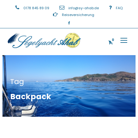
0178 845 89 09
info@sy-ahab.de
FAQ
Reiseversicherung
0
Tag
Backpack