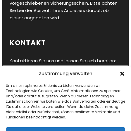
vorgeschriebenen Sicherungsschein. Bitte achten
Sie bei der Auswahl Ihres Anbieters darauf, ob
dieser angeboten wird.
KONTAKT
Kontaktieren Sie uns und lassen Sie sich beraten:
Zustimmung verwalten
Hansestadt Stralsund
E-Mail
info@sy-ahab.de
Um dir ein optimales Erlebnis zu bieten, verwenden wir
Bordtelefon
+49 178 8458909
Technologien wie Cookies, um Geräteinformationen zu speichern
und/oder darauf zuzugreifen. Wenn du diesen Technologien
zustimmst, können wir Daten wie das Surfverhalten oder eindeutige
IDs auf dieser Website verarbeiten. Wenn du deine Zustimmung
nicht erteilst oder zurückziehst, können bestimmte Merkmale und
Funktionen beeinträchtigt werden.