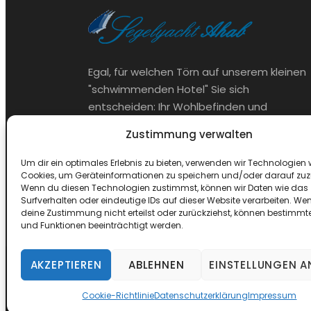
Egal, für welchen Törn auf unserem kleinen
"schwimmenden Hotel" Sie sich
entscheiden: Ihr Wohlbefinden und
Urlaubsspaß stehen für uns als Crew an
Zustimmung verwalten
erster Stelle.
Um dir ein optimales Erlebnis zu bieten, verwenden wir Technologien 
Cookies, um Geräteinformationen zu speichern und/oder darauf zuz
Wenn du diesen Technologien zustimmst, können wir Daten wie das
Surfverhalten oder eindeutige IDs auf dieser Website verarbeiten. We
deine Zustimmung nicht erteilst oder zurückziehst, können bestimm
und Funktionen beeinträchtigt werden.
AKZEPTIEREN
ABLEHNEN
EINSTELLUNGEN A
COPYRIGHT © SEGELYAC
Cookie-Richtlinie
Datenschutzerklärung
Impressum