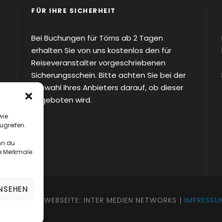
FÜR IHRE SICHERHEIT
Bei Buchungen für Törns ab 2 Tagen
erhalten Sie von uns kostenlos den für
Reiseveranstalter vorgeschriebenen
Sicherungsschein. Bitte achten Sie bei der
Auswahl Ihres Anbieters darauf, ob dieser
angeboten wird.
wie
ugreifen.
nn du
te Merkmale
NSEHEN
HT AHAB | WEBSEITE: INTER MEDIEN NETWORKS |
IMPRESSU