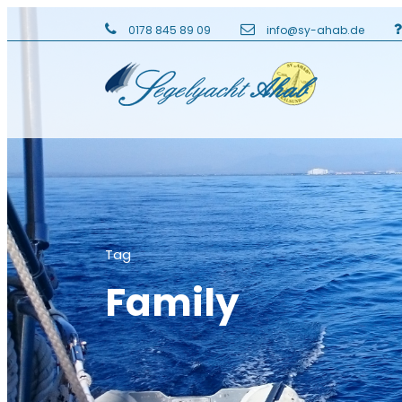
0178 845 89 09
info@sy-ahab.de
Tag
Family